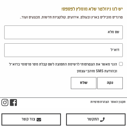
יש לנו ניוזלטר שלא מומלץ לפספס!
טרנדים מובילים בארץ ובעולם, אירועים, קולקציות חדשות, מבצעים ועוד..
שם מלא
דוא"ל
הנני מאשר את הצטרפותי לרשימת התפוצה לשם קבלת מסר פרסומי בדוא"ל
ובהודעת SMS מזהבי עצמון
נקה
m
ook
תקנון האתר
הצהרת פרטיות
התקשר
צור קשר