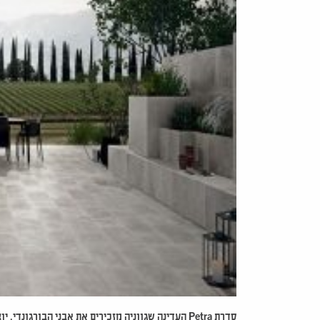
סדרת
Petra העדינה
שגווניה מזכירים את אבני הבורגונדי, י