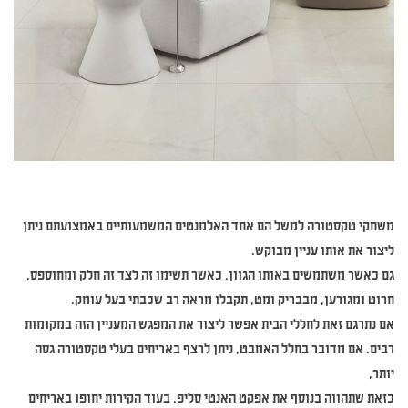
משחקי טקסטורה למשל הם אחד האלמנטים המשמעותיים באמצועתם ניתן
ליצור את אותו עניין מבוקש.
גם כאשר משתמשים באותו הגוון, כאשר תשימו זה לצד זה חלק ומחוספס,
חרוט ומגורען, מבבריק ומט, תקבלו מראה רב שכבתי בעל עומק.
אם נתרגם זאת לחללי הבית אפשר ליצור את המפגש המעניין הזה במקומות
רבים. אם מדובר בחלל האמבט, ניתן לרצף באריחים בעלי טקסטורה גסה
יותר,
כזאת שתהווה בנוסף את אפקט האנטי סליפ, בעוד הקירות יחופו באריחים