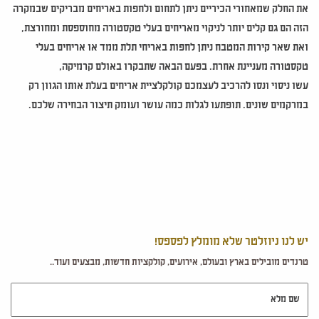
את החלק שמאחורי הכיריים ניתן לתחום ולחפות באריחים מבריקים שבמקרה
הזה הם גם קלים יותר לניקוי מאריחים בעלי טקסטורה מחוספסת ומחורצת,
ואת שאר קירות המטבח ניתן לחפות באריחי תלת ממד או אריחים בעלי
טקסטורה מעניינת אחרת. בפעם הבאה שתבקרו באולם קרמיקה,
עשו ניסוי ונסו להרכיב לעצמכם קולקלציית אריחים בעלת אותו הגוון רק
במרקמים שונים. תופתעו לגלות כמה עושר ועומק תיצור הבחירה שלכם.
יש לנו ניוזלטר שלא מומלץ לפספס!
טרנדים מובילים בארץ ובעולם, אירועים, קולקציות חדשות, מבצעים ועוד..
שם מלא