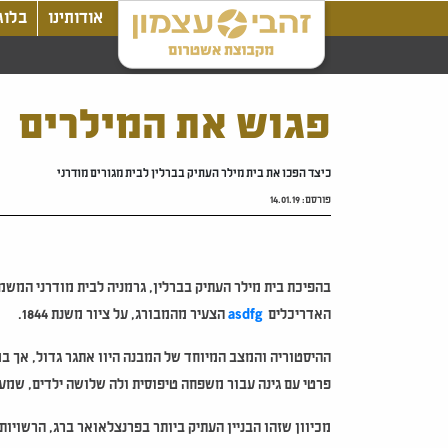
אודותינו
בלוג
פגוש את המילרים
כיצד הפכו את בית מילר העתיק בברלין לבית מגורים מודרני
פורסם:
14.01.19
בהפיכת בית מילר העתיק בברלין, גרמניה לבית מודרני המ
האדריכלים
asdfg
הצעיר מהמבורג, על ציור משנת 1844.
ההיסטוריה והמצב המיוחד של המבנה היוו אתגר גדול, אך ב
פרטי עם גינה עבור משפחה טיפוסית ולה שלושה ילדים, שמעונ
מכיוון שזהו הבניין העתיק ביותר בפרנצלאואר ברג, הרשוי