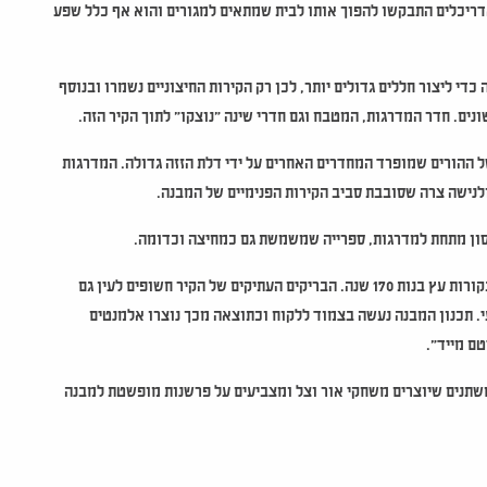
דריכלים התבקשו להפוך אותו לבית שמתאים למגורים והוא אף כלל שפע
י ליצור חללים גדולים יותר, לכן רק הקירות החיצוניים נשמרו ובנוסף
נים. חדר המדרגות, המטבח וגם חדרי שינה "נוצקו" לתוך הקיר הזה.
 ההורים שמופרד המחדרים האחרים על ידי דלת הזזה גדולה. המדרגות
לנישה צרה שסובבת סביב הקירות הפנימיים של המבנה.
חסון מתחת למדרגות, ספרייה שמשמשת גם כמחיצה וכדומה.
עבור המדרגות ועבודות הנגרות במטבח נעשה שימוש חוזר בקורות עץ בנות 170 שנה. הבריקים העתיקים של הקיר חשופים לעין גם
. תכנון המבנה נעשה בצמוד ללקוח וכתוצאה מכך נוצרו אלמנטים
ם מייד".
שתנים שיוצרים משחקי אור וצל ומצביעים על פרשנות מופשטת למבנה