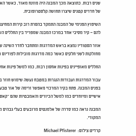
שנים רבות. כתוצאה מכך המבנה היה מוזנח מאוד, כאשר הא
של חדרים קטנים שיצרו תחושה קלסטרופובית.
השיפוץ הפנימי של המבנה התמקד בהסרת רוב קירות המחיצה כד
להם – קיר מסיבי אחד במרכז המבנה שמפריד בין החללים השו
אזור הסטודיו נמצא בראש המדרגות ומתחבר לחדר השינה של
מחולקות לשני חלקים כאשר כמה מדרגות מובילות לפודיום ו
החללים מאופיינים בפינות אחסון רבות, כמו למשל פינות א
בפנים המבנה. פתח בקיר המרכזי מאפשר זרימה של אור טבעי
אישיים ומיוחדים כמו למשל הכיורים והאמבטיות שהם "קאסט
המבנה נראה כמו סדרה של אלמנטים מרובעים בעלי גבהים מ
המקורי.
קרדיט צילום:
Michael Pfisterer