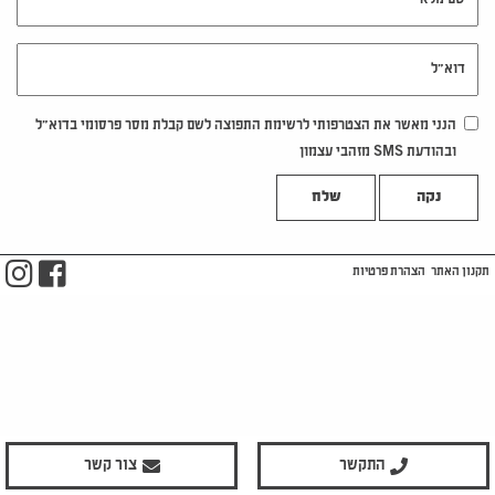
דוא"ל
הנני מאשר את הצטרפותי לרשימת התפוצה לשם קבלת מסר פרסומי בדוא"ל
ובהודעת SMS מזהבי עצמון
נקה
m
ook
תקנון האתר
הצהרת פרטיות
התקשר
צור קשר