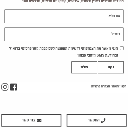
טרנדים מובילים בארץ ובעולם, אירועים, קולקציות חדשות, מבצעים ועוד..
שם מלא
דוא"ל
הנני מאשר את הצטרפותי לרשימת התפוצה לשם קבלת מסר פרסומי בדוא"ל
ובהודעת SMS מזהבי עצמון
נקה
m
ook
תקנון האתר
הצהרת פרטיות
התקשר
צור קשר