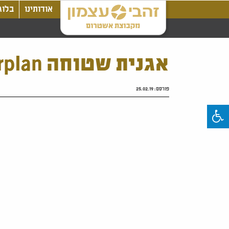
אודותינו
בלוג
אגנית שטוחה Superplan
פורסם:
25.02.19