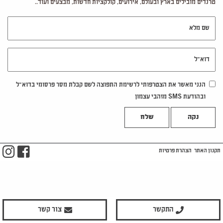
טרנדים מובילים בארץ ובעולם, אירועים, קולקציות חדשות, מבצעים ועוד..
שם מלא
דוא"ל
הנני מאשר את הצטרפותי לרשימת התפוצה לשם קבלת מסר פרסומי בדוא"ל
ובהודעת SMS מזהבי עצמון
נקה
m
ook
תקנון האתר
הצהרת פרטיות
התקשר
צור קשר