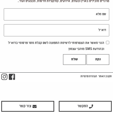
טרנדים מובילים בארץ ובעולם, אירועים, קולקציות חדשות, מבצעים ועוד..
שם מלא
דוא"ל
הנני מאשר את הצטרפותי לרשימת התפוצה לשם קבלת מסר פרסומי בדוא"ל
ובהודעת SMS מזהבי עצמון
נקה
m
ook
תקנון האתר
הצהרת פרטיות
התקשר
צור קשר