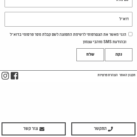
דוא"ל
הנני מאשר את הצטרפותי לרשימת התפוצה לשם קבלת מסר פרסומי בדוא"ל
ובהודעת SMS מזהבי עצמון
נקה
m
ook
תקנון האתר
הצהרת פרטיות
התקשר
צור קשר