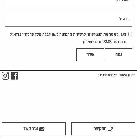
דוא"ל
הנני מאשר את הצטרפותי לרשימת התפוצה לשם קבלת מסר פרסומי בדוא"ל
ובהודעת SMS מזהבי עצמון
נקה
m
ook
תקנון האתר
הצהרת פרטיות
התקשר
צור קשר