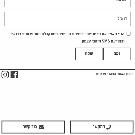
דוא"ל
הנני מאשר את הצטרפותי לרשימת התפוצה לשם קבלת מסר פרסומי בדוא"ל
ובהודעת SMS מזהבי עצמון
נקה
m
ook
תקנון האתר
הצהרת פרטיות
התקשר
צור קשר