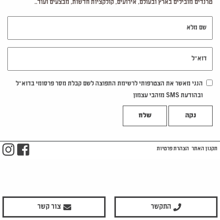
טרנדים מובילים בארץ ובעולם, אירועים, קולקציות חדשות, מבצעים ועוד..
שם מלא
דוא"ל
הנני מאשר את הצטרפותי לרשימת התפוצה לשם קבלת מסר פרסומי בדוא"ל
ובהודעת SMS מזהבי עצמון
נקה
m
ook
תקנון האתר
הצהרת פרטיות
התקשר
צור קשר