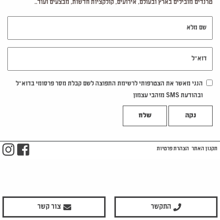
טרנדים מובילים בארץ ובעולם, אירועים, קולקציות חדשות, מבצעים ועוד..
שם מלא
דוא"ל
הנני מאשר את הצטרפותי לרשימת התפוצה לשם קבלת מסר פרסומי בדוא"ל
ובהודעת SMS מזהבי עצמון
נקה
m
ook
תקנון האתר
הצהרת פרטיות
התקשר
צור קשר