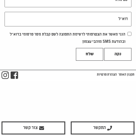
דוא"ל
הנני מאשר את הצטרפותי לרשימת התפוצה לשם קבלת מסר פרסומי בדוא"ל
ובהודעת SMS מזהבי עצמון
נקה
m
ook
תקנון האתר
הצהרת פרטיות
התקשר
צור קשר