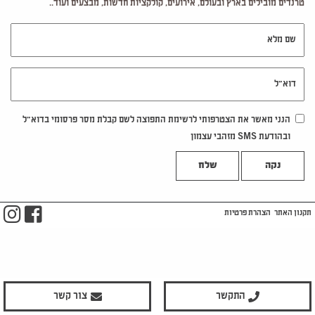
טרנדים מובילים בארץ ובעולם, אירועים, קולקציות חדשות, מבצעים ועוד..
שם מלא
דוא"ל
הנני מאשר את הצטרפותי לרשימת התפוצה לשם קבלת מסר פרסומי בדוא"ל
ובהודעת SMS מזהבי עצמון
נקה
m
ook
תקנון האתר
הצהרת פרטיות
התקשר
צור קשר