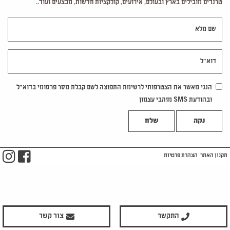
טרנדים מובילים בארץ ובעולם, אירועים, קולקציות חדשות, מבצעים ועוד..
שם מלא
דוא"ל
הנני מאשר את הצטרפותי לרשימת התפוצה לשם קבלת מסר פרסומי בדוא"ל
ובהודעת SMS מזהבי עצמון
נקה
m
ook
תקנון האתר
הצהרת פרטיות
התקשר
צור קשר