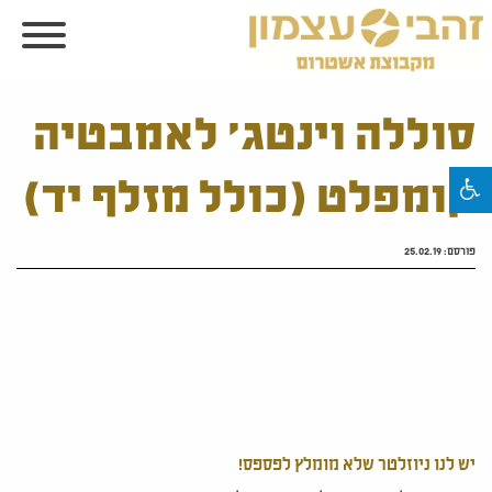
סוללה וינטג' לאמבטיה
קומפלט (כולל מזלף יד)
פורסם:
25.02.19
יש לנו ניוזלטר שלא מומלץ לפספס!