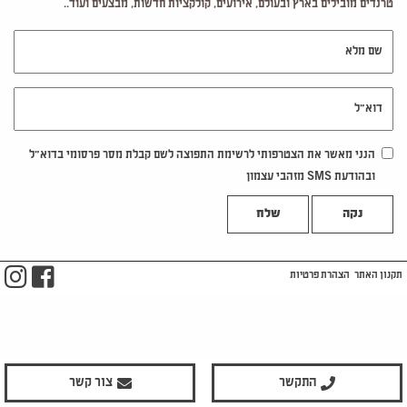
טרנדים מובילים בארץ ובעולם, אירועים, קולקציות חדשות, מבצעים ועוד..
שם מלא
דוא"ל
הנני מאשר את הצטרפותי לרשימת התפוצה לשם קבלת מסר פרסומי בדוא"ל
ובהודעת SMS מזהבי עצמון
נקה
m
ook
תקנון האתר
הצהרת פרטיות
התקשר
צור קשר