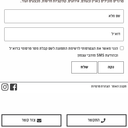
טרנדים מובילים בארץ ובעולם, אירועים, קולקציות חדשות, מבצעים ועוד..
שם מלא
דוא"ל
הנני מאשר את הצטרפותי לרשימת התפוצה לשם קבלת מסר פרסומי בדוא"ל
ובהודעת SMS מזהבי עצמון
נקה
m
ook
תקנון האתר
הצהרת פרטיות
התקשר
צור קשר