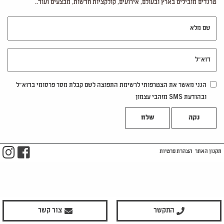
טרנדים מובילים בארץ ובעולם, אירועים, קולקציות חדשות, מבצעים ועוד..
שם מלא
דוא"ל
הנני מאשר את הצטרפותי לרשימת התפוצה לשם קבלת מסר פרסומי בדוא"ל
ובהודעת SMS מזהבי עצמון
נקה
m
ook
תקנון האתר
הצהרת פרטיות
התקשר
צור קשר