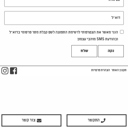
דוא"ל
הנני מאשר את הצטרפותי לרשימת התפוצה לשם קבלת מסר פרסומי בדוא"ל
ובהודעת SMS מזהבי עצמון
נקה
m
ook
תקנון האתר
הצהרת פרטיות
התקשר
צור קשר