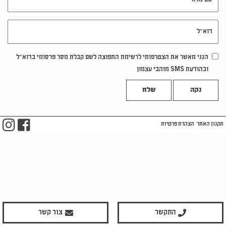
דוא"ל
הנני מאשר את הצטרפותי לרשימת התפוצה לשם קבלת מסר פרסומי בדוא"ל
ובהודעת SMS מזהבי עצמון
נקה
m
ook
תקנון האתר
הצהרת פרטיות
התקשר
צור קשר