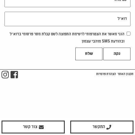
דוא"ל
הנני מאשר את הצטרפותי לרשימת התפוצה לשם קבלת מסר פרסומי בדוא"ל
ובהודעת SMS מזהבי עצמון
נקה
m
ook
תקנון האתר
הצהרת פרטיות
התקשר
צור קשר