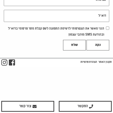
דוא"ל
הנני מאשר את הצטרפותי לרשימת התפוצה לשם קבלת מסר פרסומי בדוא"ל
ובהודעת SMS מזהבי עצמון
נקה
m
ook
תקנון האתר
הצהרת פרטיות
התקשר
צור קשר