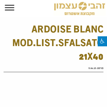
ARDOISE BLANC
MOD.LIST.SFALSATO
21X40
פורסם:
11.06.23