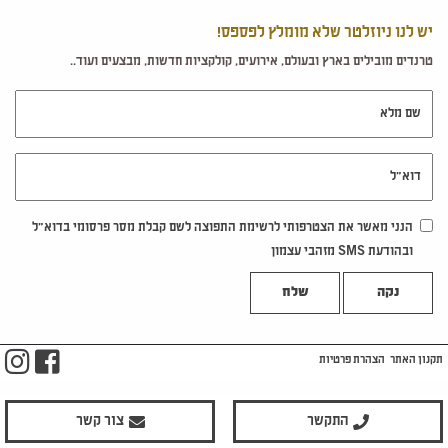
יש לנו ניוזלטר שלא מומלץ לפספס!
טרנדים מובילים בארץ ובעולם, אירועים, קולקציות חדשות, מבצעים ועוד..
שם מלא
דוא"ל
הנני מאשר את הצטרפותי לרשימת התפוצה לשם קבלת מסר פרסומי בדוא"ל
ובהודעת SMS מזהבי עצמון
נקה
m
ook
תקנון האתר
הצהרת פרטיות
התקשר
צור קשר