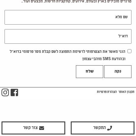
טרנדים מובילים בארץ ובעולם, אירועים, קולקציות חדשות, מבצעים ועוד..
שם מלא
דוא"ל
הנני מאשר את הצטרפותי לרשימת התפוצה לשם קבלת מסר פרסומי בדוא"ל
ובהודעת SMS מזהבי עצמון
נקה
m
ook
תקנון האתר
הצהרת פרטיות
התקשר
צור קשר