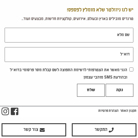
יש לנו ניוזלטר שלא מומלץ לפספס!
טרנדים מובילים בארץ ובעולם, אירועים, קולקציות חדשות, מבצעים ועוד..
שם מלא
דוא"ל
הנני מאשר את הצטרפותי לרשימת התפוצה לשם קבלת מסר פרסומי בדוא"ל
ובהודעת SMS מזהבי עצמון
נקה
m
ook
תקנון האתר
הצהרת פרטיות
התקשר
צור קשר