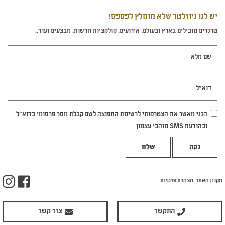
יש לנו ניוזלטר שלא מומלץ לפספס!
טרנדים מובילים בארץ ובעולם, אירועים, קולקציות חדשות, מבצעים ועוד..
שם מלא
דוא"ל
הנני מאשר את הצטרפותי לרשימת התפוצה לשם קבלת מסר פרסומי בדוא"ל
ובהודעת SMS מזהבי עצמון
נקה
m
ook
תקנון האתר
הצהרת פרטיות
התקשר
צור קשר