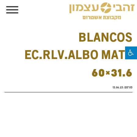
BLANCOS
EC.RLV.ALBO MATE
60×31.6
פורסם:
13.06.23