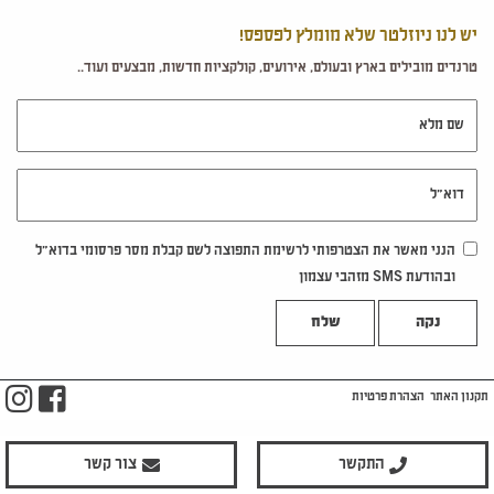
יש לנו ניוזלטר שלא מומלץ לפספס!
טרנדים מובילים בארץ ובעולם, אירועים, קולקציות חדשות, מבצעים ועוד..
שם מלא
דוא"ל
הנני מאשר את הצטרפותי לרשימת התפוצה לשם קבלת מסר פרסומי בדוא"ל
ובהודעת SMS מזהבי עצמון
נקה
m
ook
תקנון האתר
הצהרת פרטיות
התקשר
צור קשר