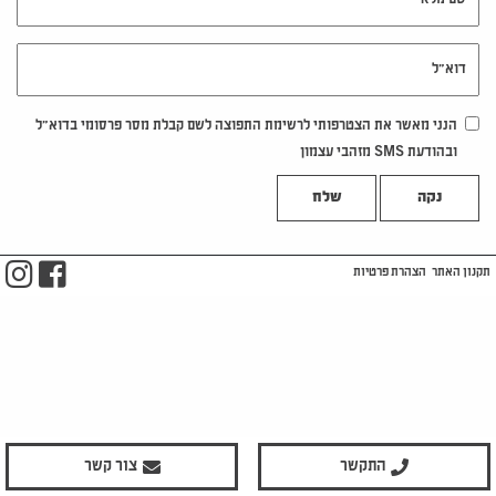
דוא"ל
הנני מאשר את הצטרפותי לרשימת התפוצה לשם קבלת מסר פרסומי בדוא"ל
ובהודעת SMS מזהבי עצמון
נקה
m
ook
תקנון האתר
הצהרת פרטיות
התקשר
צור קשר