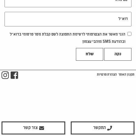
דוא"ל
הנני מאשר את הצטרפותי לרשימת התפוצה לשם קבלת מסר פרסומי בדוא"ל
ובהודעת SMS מזהבי עצמון
נקה
m
ook
תקנון האתר
הצהרת פרטיות
התקשר
צור קשר