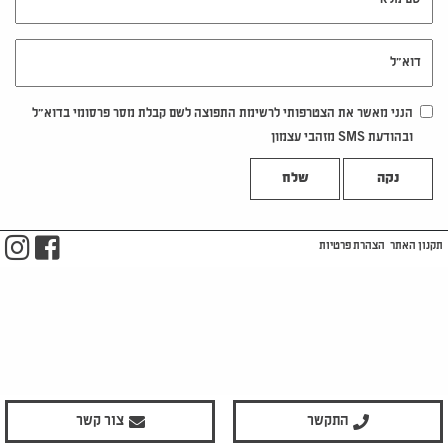
דוא"ל
הנני מאשר את הצטרפותי לרשימת התפוצה לשם קבלת מסר פרסומי בדוא"ל
ובהודעת SMS מזהבי עצמון
נקה
m
ook
תקנון האתר
הצהרת פרטיות
התקשר
צור קשר