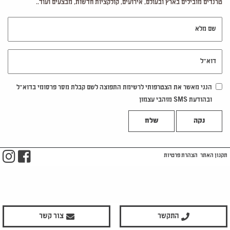
טרנדים מובילים בארץ ובעולם, אירועים, קולקציות חדשות, מבצעים ועוד..
שם מלא
דוא"ל
הנני מאשר את הצטרפותי לרשימת התפוצה לשם קבלת מסר פרסומי בדוא"ל
ובהודעת SMS מזהבי עצמון
נקה
m
ook
תקנון האתר
הצהרת פרטיות
התקשר
צור קשר