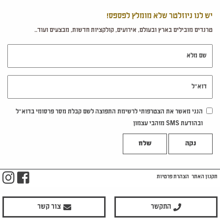
יש לנו ניוזלטר שלא מומלץ לפספס!
טרנדים מובילים בארץ ובעולם, אירועים, קולקציות חדשות, מבצעים ועוד..
שם מלא
דוא"ל
הנני מאשר את הצטרפותי לרשימת התפוצה לשם קבלת מסר פרסומי בדוא"ל
ובהודעת SMS מזהבי עצמון
נקה
m
ook
תקנון האתר
הצהרת פרטיות
התקשר
צור קשר