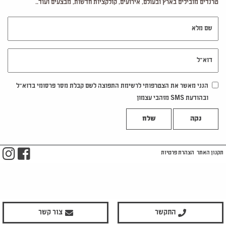
טרנדים מובילים בארץ ובעולם, אירועים, קולקציות חדשות, מבצעים ועוד..
שם מלא
דוא"ל
הנני מאשר את הצטרפותי לרשימת התפוצה לשם קבלת מסר פרסומי בדוא"ל
ובהודעת SMS מזהבי עצמון
נקה
m
ook
תקנון האתר
הצהרת פרטיות
התקשר
צור קשר