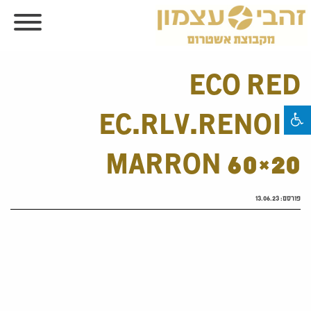
ECO RED
EC.RLV.RENOIR
MARRON 60×20
פורסם:
13.06.23