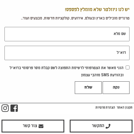
יש לנו ניוזלטר שלא מומלץ לפספס!
טרנדים מובילים בארץ ובעולם, אירועים, קולקציות חדשות, מבצעים ועוד..
שם מלא
דוא"ל
הנני מאשר את הצטרפותי לרשימת התפוצה לשם קבלת מסר פרסומי בדוא"ל
ובהודעת SMS מזהבי עצמון
נקה
m
ook
תקנון האתר
הצהרת פרטיות
התקשר
צור קשר