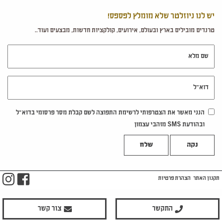
יש לנו ניוזלטר שלא מומלץ לפספס!
טרנדים מובילים בארץ ובעולם, אירועים, קולקציות חדשות, מבצעים ועוד..
שם מלא
דוא"ל
הנני מאשר את הצטרפותי לרשימת התפוצה לשם קבלת מסר פרסומי בדוא"ל
ובהודעת SMS מזהבי עצמון
נקה
m
ook
תקנון האתר
הצהרת פרטיות
התקשר
צור קשר