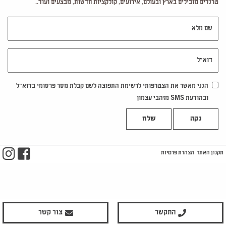
טרנדים מובילים בארץ ובעולם, אירועים, קולקציות חדשות, מבצעים ועוד..
שם מלא
דוא"ל
הנני מאשר את הצטרפותי לרשימת התפוצה לשם קבלת מסר פרסומי בדוא"ל
ובהודעת SMS מזהבי עצמון
נקה
m
ook
תקנון האתר
הצהרת פרטיות
התקשר
צור קשר