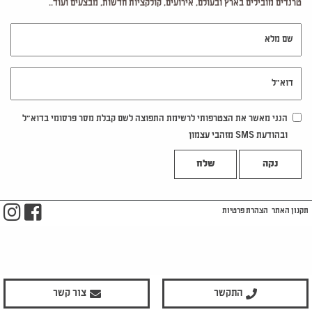
טרנדים מובילים בארץ ובעולם, אירועים, קולקציות חדשות, מבצעים ועוד..
שם מלא
דוא"ל
הנני מאשר את הצטרפותי לרשימת התפוצה לשם קבלת מסר פרסומי בדוא"ל
ובהודעת SMS מזהבי עצמון
נקה
m
ook
תקנון האתר
הצהרת פרטיות
התקשר
צור קשר