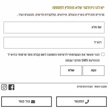
יש לנו ניוזלטר שלא מומלץ לפספס!
טרנדים מובילים בארץ ובעולם, אירועים, קולקציות חדשות, מבצעים ועוד..
שם מלא
דוא"ל
הנני מאשר את הצטרפותי לרשימת התפוצה לשם קבלת מסר פרסומי בדוא"ל
ובהודעת SMS מזהבי עצמון
נקה
m
ook
תקנון האתר
הצהרת פרטיות
התקשר
צור קשר