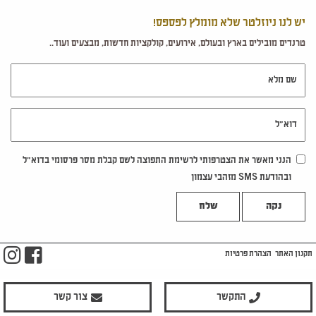
יש לנו ניוזלטר שלא מומלץ לפספס!
טרנדים מובילים בארץ ובעולם, אירועים, קולקציות חדשות, מבצעים ועוד..
שם מלא
דוא"ל
הנני מאשר את הצטרפותי לרשימת התפוצה לשם קבלת מסר פרסומי בדוא"ל
ובהודעת SMS מזהבי עצמון
נקה
m
ook
תקנון האתר
הצהרת פרטיות
התקשר
צור קשר