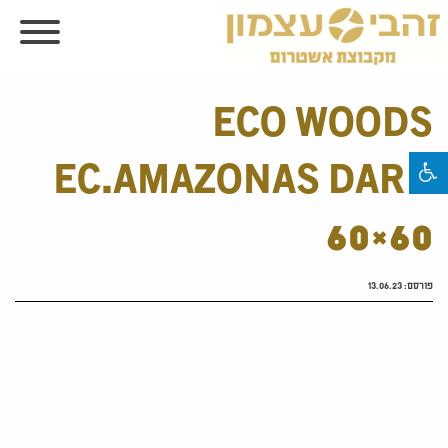
ECO WOODS
EC.AMAZONAS DARK
60×60
פורסם:
13.06.23