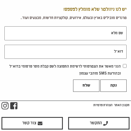
יש לנו ניוזלטר שלא מומלץ לפספס!
טרנדים מובילים בארץ ובעולם, אירועים, קולקציות חדשות, מבצעים ועוד..
שם מלא
דוא"ל
הנני מאשר את הצטרפותי לרשימת התפוצה לשם קבלת מסר פרסומי בדוא"ל
ובהודעת SMS מזהבי עצמון
נקה
m
ook
תקנון האתר
הצהרת פרטיות
התקשר
צור קשר