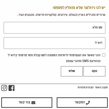
יש לנו ניוזלטר שלא מומלץ לפספס!
טרנדים מובילים בארץ ובעולם, אירועים, קולקציות חדשות, מבצעים ועוד..
שם מלא
דוא"ל
הנני מאשר את הצטרפותי לרשימת התפוצה לשם קבלת מסר פרסומי בדוא"ל
ובהודעת SMS מזהבי עצמון
נקה
m
ook
תקנון האתר
הצהרת פרטיות
התקשר
צור קשר