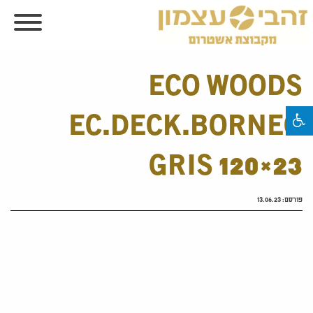
ECO WOODS
EC.DECK.BORNEO
GRIS 120×23
פורסם:
13.06.23