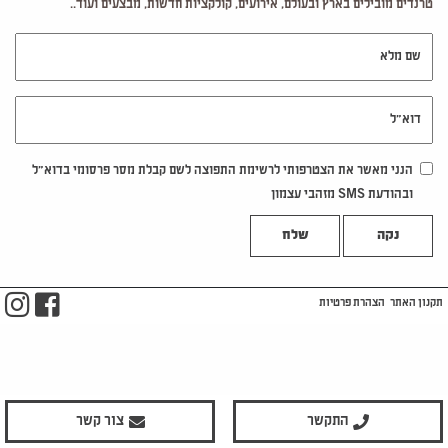
טרנדים מובילים בארץ ובעולם, אירועים, קולקציות חדשות, מבצעים ועוד..
שם מלא
דוא"ל
הנני מאשר את הצטרפותי לרשימת התפוצה לשם קבלת מסר פרסומי בדוא"ל
ובהודעת SMS מזהבי עצמון
נקה
m
ook
תקנון האתר
הצהרת פרטיות
התקשר
צור קשר