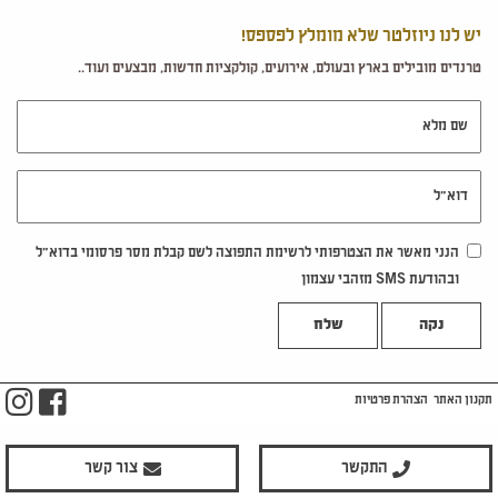
יש לנו ניוזלטר שלא מומלץ לפספס!
טרנדים מובילים בארץ ובעולם, אירועים, קולקציות חדשות, מבצעים ועוד..
שם מלא
דוא"ל
הנני מאשר את הצטרפותי לרשימת התפוצה לשם קבלת מסר פרסומי בדוא"ל
ובהודעת SMS מזהבי עצמון
נקה
m
ook
תקנון האתר
הצהרת פרטיות
התקשר
צור קשר