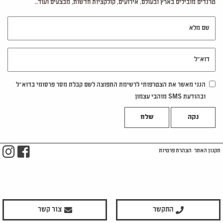
טרנדים מובילים בארץ ובעולם, אירועים, קולקציות חדשות, מבצעים ועוד..
שם מלא
דוא"ל
הנני מאשר את הצטרפותי לרשימת התפוצה לשם קבלת מסר פרסומי בדוא"ל
ובהודעת SMS מזהבי עצמון
נקה
m
ook
תקנון האתר
הצהרת פרטיות
התקשר
צור קשר