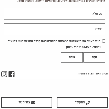
טרנדים מובילים בארץ ובעולם, אירועים, קולקציות חדשות, מבצעים ועוד..
שם מלא
דוא"ל
הנני מאשר את הצטרפותי לרשימת התפוצה לשם קבלת מסר פרסומי בדוא"ל
ובהודעת SMS מזהבי עצמון
נקה
m
ook
תקנון האתר
הצהרת פרטיות
התקשר
צור קשר