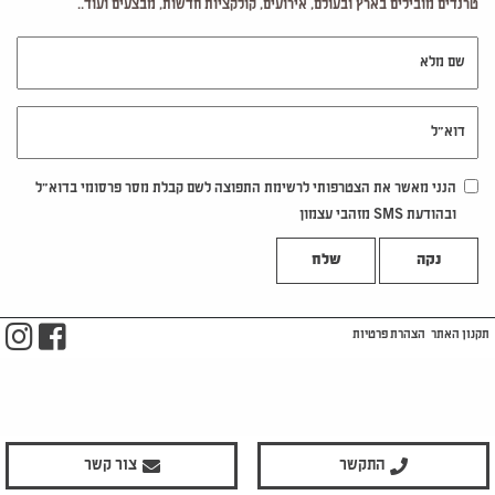
טרנדים מובילים בארץ ובעולם, אירועים, קולקציות חדשות, מבצעים ועוד..
שם מלא
דוא"ל
הנני מאשר את הצטרפותי לרשימת התפוצה לשם קבלת מסר פרסומי בדוא"ל
ובהודעת SMS מזהבי עצמון
נקה
m
ook
תקנון האתר
הצהרת פרטיות
התקשר
צור קשר