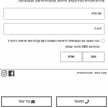
טרנדים מובילים בארץ ובעולם, אירועים, קולקציות חדשות, מבצעים ועוד..
שם מלא
דוא"ל
הנני מאשר את הצטרפותי לרשימת התפוצה לשם קבלת מסר פרסומי בדוא"ל
ובהודעת SMS מזהבי עצמון
נקה
m
ook
תקנון האתר
הצהרת פרטיות
התקשר
צור קשר