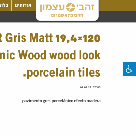
אודותינו
בלוג
 Gris Matt 19,4×120
mic Wood wood look
porcelain tiles.
פורסם:
07.07.23
pavimento gres porcelánico efecto madera