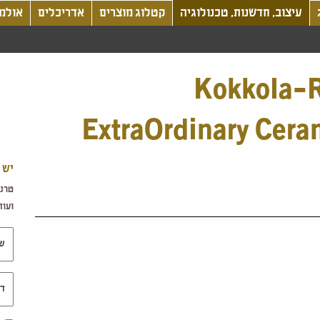
עיצוב, חדשנות, טכנולוגיה
קטלוג מוצרים
אדריכלים
אולמו
Kokkola-R
ExtraOrdinary Cera
יש 
טרנד
ועוד.
שם 
דוא"